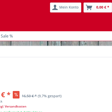
Mein Konto
0,00 € *
 Sale %
 € *
16,50 € *
(9,7% gespart)
ck
zgl. Versandkosten