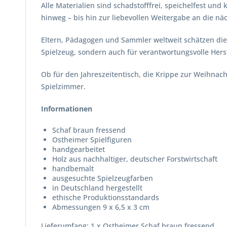
Alle Materialien sind schadstofffrei, speichelfest und
hinweg – bis hin zur liebevollen Weitergabe an die nä
Eltern, Pädagogen und Sammler weltweit schätzen die 
Spielzeug, sondern auch für verantwortungsvolle Hers
Ob für den Jahreszeitentisch, die Krippe zur Weihnach
Spielzimmer.
Informationen
Schaf braun fressend
Ostheimer Spielfiguren
handgearbeitet
Holz aus nachhaltiger, deutscher Forstwirtschaft
handbemalt
ausgesuchte Spielzeugfarben
in Deutschland hergestellt
ethische Produktionsstandards
Abmessungen 9 x 6,5 x 3 cm
Lieferumfang: 1 x Ostheimer Schaf braun fressend