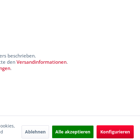
ers beschrieben.
itte den
Versandinformationen
.
ungen
.
ookies,
Ablehnen
Alle akzeptieren
Konfigurieren
nd