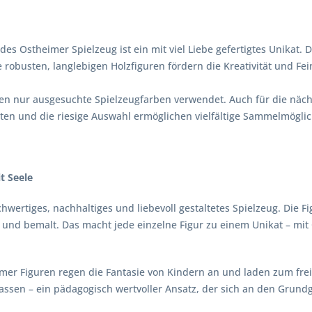
des Ostheimer Spielzeug ist ein mit viel Liebe gefertigtes Unikat. 
e robusten, langlebigen Holzfiguren fördern die Kreativität und F
n nur ausgesuchte Spielzeugfarben verwendet. Auch für die nächst
en und die riesige Auswahl ermöglichen vielfältige Sammelmöglic
t Seele
chwertiges, nachhaltiges und liebevoll gestaltetes Spielzeug. Die
zt und bemalt. Das macht jede einzelne Figur zu einem Unikat – 
r Figuren regen die Fantasie von Kindern an und laden zum freien,
lassen – ein pädagogisch wertvoller Ansatz, der sich an den Gru