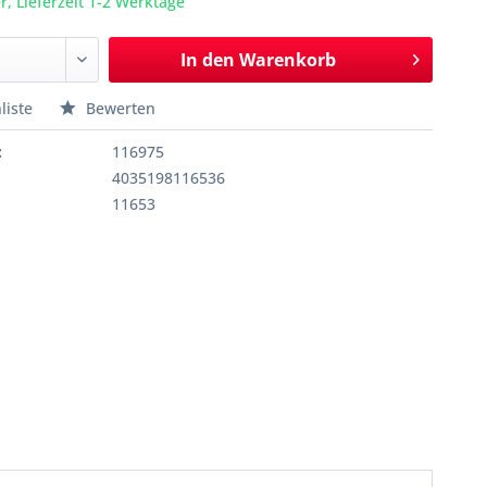
r, Lieferzeit 1-2 Werktage
In den
Warenkorb
liste
Bewerten
:
116975
4035198116536
11653