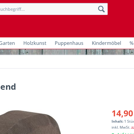
Garten
Holzkunst
Puppenhaus
Kindermöbel
%
send
14,90
Inhalt:
1 Stü
inkl. MwSt.
z