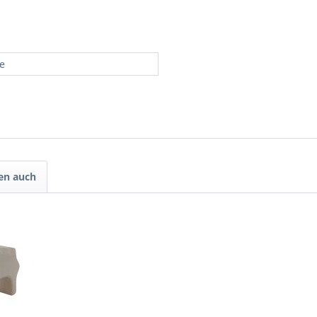
re
en auch