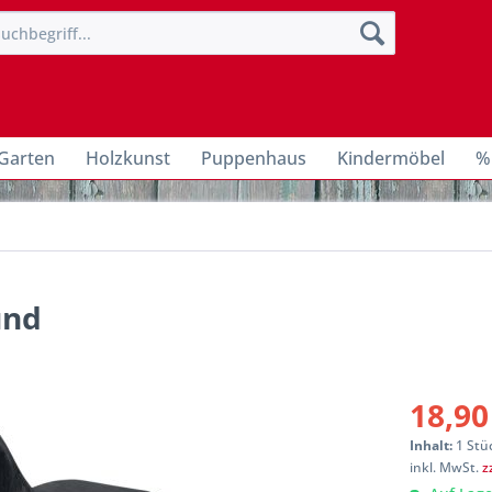
Garten
Holzkunst
Puppenhaus
Kindermöbel
%
und
18,90
Inhalt:
1 Stü
inkl. MwSt.
z