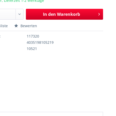
r, Lieferzeit 1-2 Werktage
In den
Warenkorb
liste
Bewerten
:
117320
4035198105219
10521