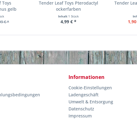
f Toys
Tender Leaf Toys Pterodactyl
Tender Lea
hus gelb
ockerfarben
ück
Inhalt
1 Stück
In
4,99 € *
1,90
99 € *
Informationen
Cookie-Einstellungen
hlungsbedingungen
Ladengeschäft
Umwelt & Entsorgung
Datenschutz
Impressum