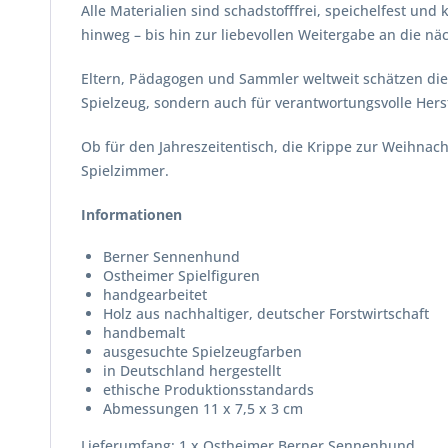
Alle Materialien sind schadstofffrei, speichelfest und
hinweg – bis hin zur liebevollen Weitergabe an die nä
Eltern, Pädagogen und Sammler weltweit schätzen die 
Spielzeug, sondern auch für verantwortungsvolle Hers
Ob für den Jahreszeitentisch, die Krippe zur Weihnach
Spielzimmer.
Informationen
Berner Sennenhund
Ostheimer Spielfiguren
handgearbeitet
Holz aus nachhaltiger, deutscher Forstwirtschaft
handbemalt
ausgesuchte Spielzeugfarben
in Deutschland hergestellt
ethische Produktionsstandards
Abmessungen 11 x 7,5 x 3 cm
Lieferumfang: 1 x Ostheimer Berner Sennenhund