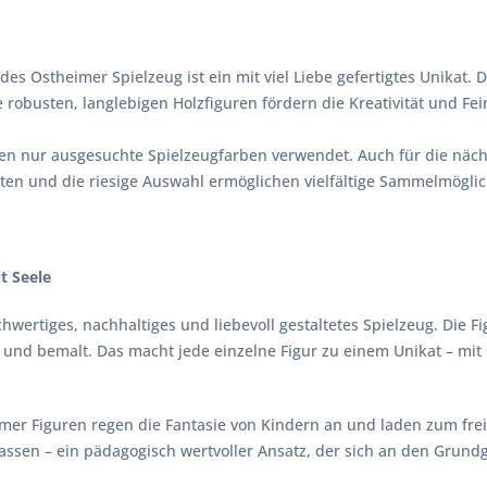
des Ostheimer Spielzeug ist ein mit viel Liebe gefertigtes Unikat. 
e robusten, langlebigen Holzfiguren fördern die Kreativität und F
n nur ausgesuchte Spielzeugfarben verwendet. Auch für die nächst
en und die riesige Auswahl ermöglichen vielfältige Sammelmöglic
t Seele
chwertiges, nachhaltiges und liebevoll gestaltetes Spielzeug. Die
zt und bemalt. Das macht jede einzelne Figur zu einem Unikat – 
r Figuren regen die Fantasie von Kindern an und laden zum freien,
lassen – ein pädagogisch wertvoller Ansatz, der sich an den Gru