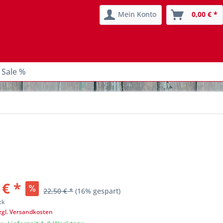
Mein Konto
0,00 € *
 Sale %
 € *
22,50 € *
(16% gespart)
ck
zgl. Versandkosten