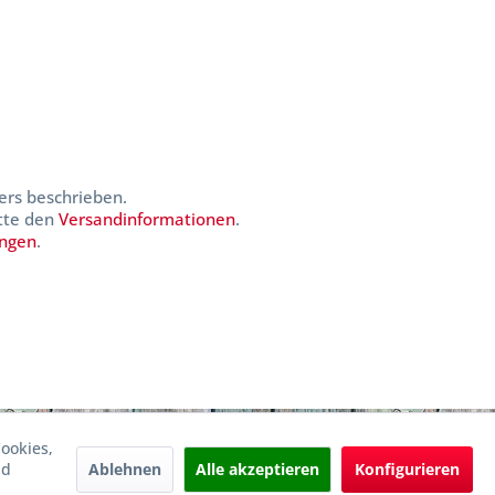
ers beschrieben.
itte den
Versandinformationen
.
ungen
.
ookies,
Ablehnen
Alle akzeptieren
Konfigurieren
nd