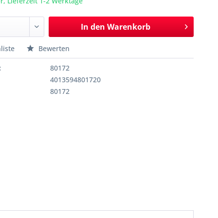
r, Lieferzeit 1-2 Werktage
In den
Warenkorb
liste
Bewerten
:
80172
4013594801720
80172