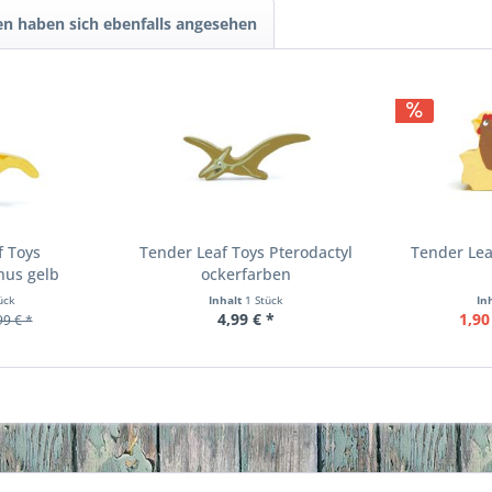
n haben sich ebenfalls angesehen
f Toys
Tender Leaf Toys Pterodactyl
Tender Lea
hus gelb
ockerfarben
ück
Inhalt
1 Stück
In
4,99 € *
1,90
99 € *