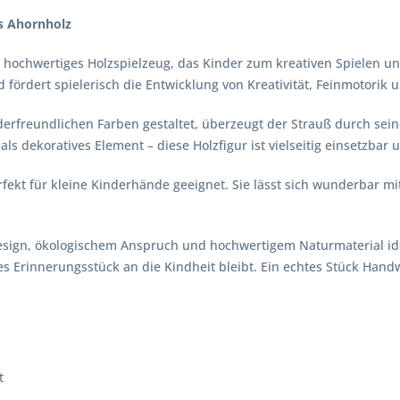
us Ahornholz
ein hochwertiges Holzspielzeug, das Kinder zum kreativen Spielen un
nd fördert spielerisch die Entwicklung von Kreativität, Feinmotorik
derfreundlichen Farben gestaltet, überzeugt der Strauß durch sei
ls dekoratives Element – diese Holzfigur ist vielseitig einsetzbar
erfekt für kleine Kinderhände geeignet. Sie lässt sich wunderbar 
Design, ökologischem Anspruch und hochwertigem Naturmaterial ide
es Erinnerungsstück an die Kindheit bleibt. Ein echtes Stück Han
t