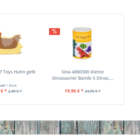
f Toys Huhn gelb
Sina 4000300 Kleine
Dinosaurier Bande 5 Dinos,...
halt
1 Stück
 € *
19,90 € *
2,49 € *
24,99 € *