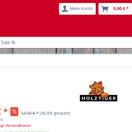
Mein Konto
0,00 € *
 Sale %
€ *
12,50 € *
(36,8% gespart)
ck
zgl. Versandkosten