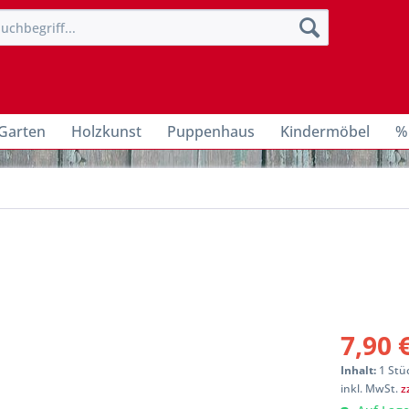
Garten
Holzkunst
Puppenhaus
Kindermöbel
%
7,90 
Inhalt:
1 Stü
inkl. MwSt.
z