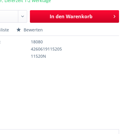
r, Lieferzeit 1-2 Werktage
In den
Warenkorb
liste
Bewerten
:
18080
4260619115205
11520N