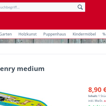
Garten
Holzkunst
Puppenhaus
Kindermöbel
%
 Henry medium
8,90 
Inhalt:
1 Stü
inkl. MwSt.
z