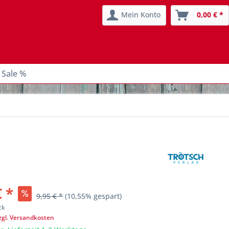
Mein Konto
0,00 € *
 Sale %
€ *
9,95 € *
(10,55% gespart)
ck
zgl. Versandkosten