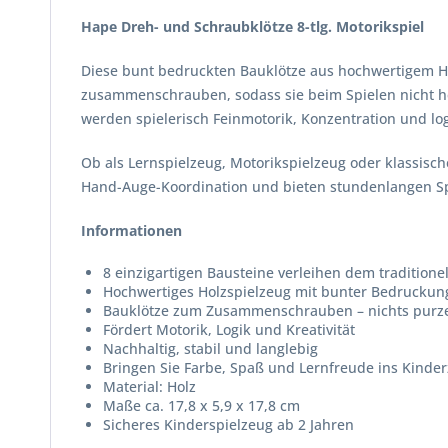
Hape Dreh- und Schraubklötze 8-tlg. Motorikspiel
Diese bunt bedruckten Bauklötze aus hochwertigem Hol
zusammenschrauben, sodass sie beim Spielen nicht he
werden spielerisch Feinmotorik, Konzentration und lo
Ob als Lernspielzeug, Motorikspielzeug oder klassische
Hand-Auge-Koordination und bieten stundenlangen Sp
Informationen
8 einzigartigen Bausteine verleihen dem tradition
Hochwertiges Holzspielzeug mit bunter Bedruckun
Bauklötze zum Zusammenschrauben – nichts purze
Fördert Motorik, Logik und Kreativität
Nachhaltig, stabil und langlebig
Bringen Sie Farbe, Spaß und Lernfreude ins Kinde
Material: Holz
Maße ca. 17,8 x 5,9 x 17,8 cm
Sicheres Kinderspielzeug ab 2 Jahren