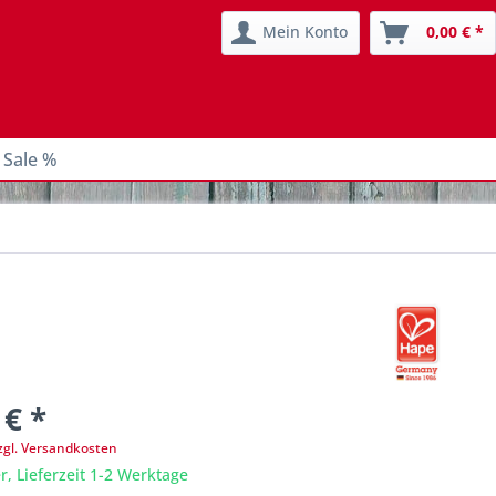
Mein Konto
0,00 € *
 Sale %
 € *
zgl. Versandkosten
r, Lieferzeit 1-2 Werktage