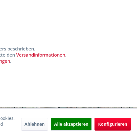
ers beschrieben.
itte den
Versandinformationen
.
ungen
.
ookies,
Ablehnen
Alle akzeptieren
Konfigurieren
nd