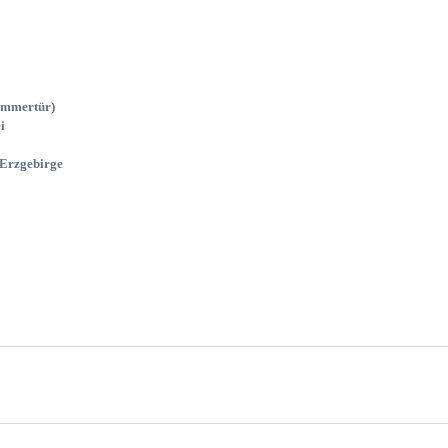
zimmertür)
i
Erzgebirge