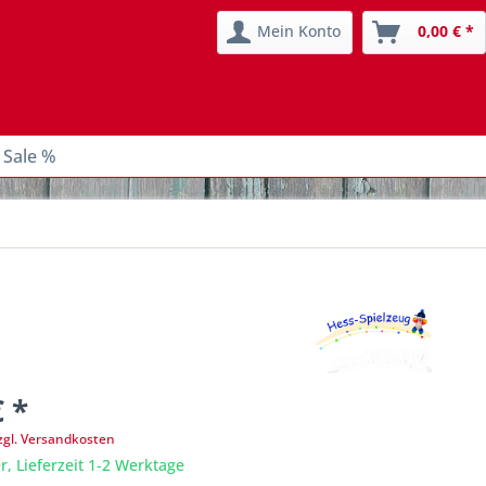
Mein Konto
0,00 € *
 Sale %
€ *
zgl. Versandkosten
r, Lieferzeit 1-2 Werktage