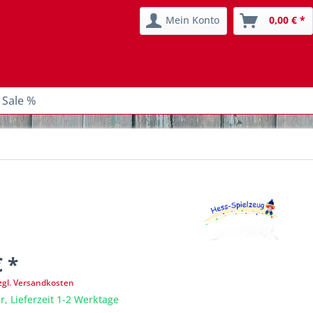
Mein Konto
0,00 € *
 Sale %
€ *
zgl. Versandkosten
r, Lieferzeit 1-2 Werktage