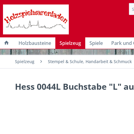
Holzbausteine
Spielzeug
Spiele
Park und 
Spielzeug
Stempel & Schule, Handarbeit & Schmuck
Hess 0044L Buchstabe "L" au