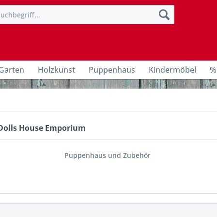
Garten
Holzkunst
Puppenhaus
Kindermöbel
%
Dolls House Emporium
Puppenhaus und Zubehör