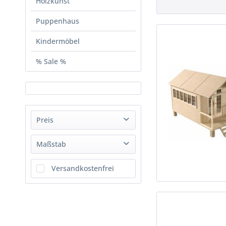
Holzkunst
Puppenhaus
Kindermöbel
% Sale %
Preis
Maßstab
von
1,00 €
bis
89,99 €
1:12
Versandkostenfrei