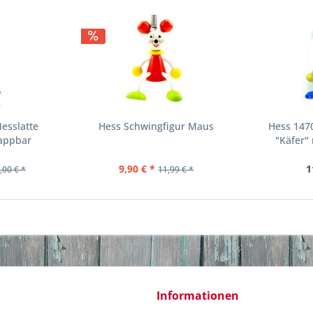
esslatte
Hess Schwingfigur Maus
Hess 147
lappbar
"Käfer"
9,90 € *
1
,00 € *
11,99 € *
Informationen