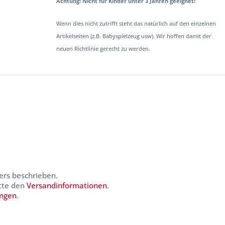
Achtung! Nicht für Kinder unter 3 Jahren geeignet!
Wenn dies nicht zutrifft steht das natürlich auf den einzelnen
Artikelseiten (z.B. Babyspielzeug usw). Wir hoffen damit der
neuen Richtlinie gerecht zu werden.
ers beschrieben.
itte den
Versandinformationen
.
ungen
.