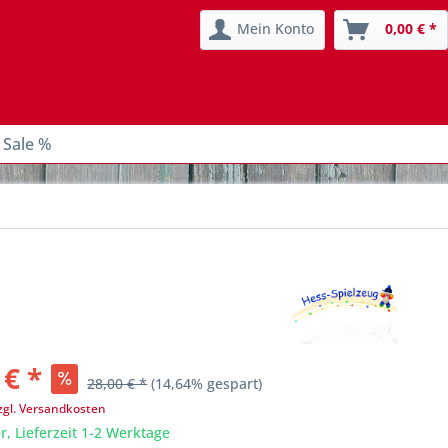
Mein Konto
0,00 € *
 Sale %
 € *
28,00 € *
(14,64% gespart)
zgl. Versandkosten
r, Lieferzeit 1-2 Werktage