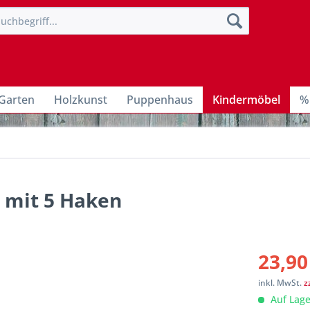
Garten
Holzkunst
Puppenhaus
Kindermöbel
%
 mit 5 Haken
23,90
inkl. MwSt.
z
Auf Lage