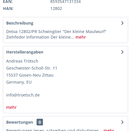
EAN:
8593547131334
HAN:
12802
Beschreibung
Detoa 12802/PR Schwingtier "Der kleine Maulwurf"
Ziehfeder Information Der kleine...
mehr
Herstellerangaben
Andreas Trötsch
Geschwister-Scholl-Str. 11
15537 Gosen-Neu Zittau
Germany, EU
info@troetsch.de
mehr
Bewertungen
0
Bewertungen lesen, schreiben und diskutieren...
mehr