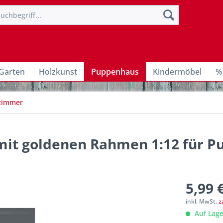
Garten
Holzkunst
Puppenhaus
Kindermöbel
%
zimmer
l mit goldenen Rahmen 1:12 für 
5,99 
inkl. MwSt.
z
Auf Lage