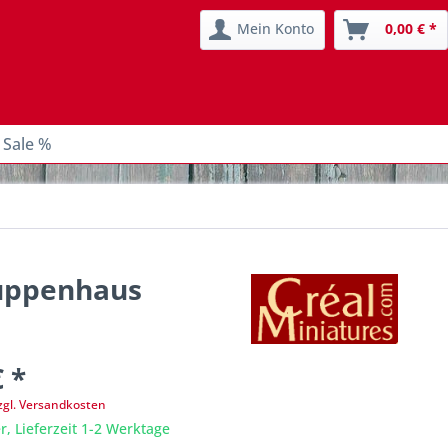
Mein Konto
0,00 € *
 Sale %
Puppenhaus
€ *
zgl. Versandkosten
r, Lieferzeit 1-2 Werktage