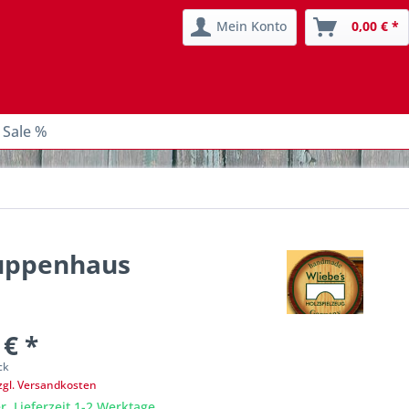
Mein Konto
0,00 € *
 Sale %
Puppenhaus
 € *
ck
zgl. Versandkosten
r, Lieferzeit 1-2 Werktage