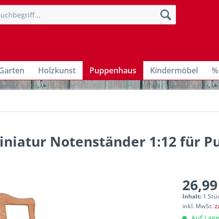
Garten
Holzkunst
Puppenhaus
Kindermöbel
%
Miniatur Notenständer 1:12 für 
26,99
Inhalt:
1 Stü
inkl. MwSt.
z
Auf Lage