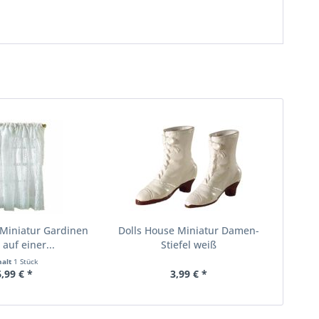
 Miniatur Gardinen
Dolls House Miniatur Damen-
 auf einer...
Stiefel weiß
halt
1 Stück
6,99 € *
3,99 € *