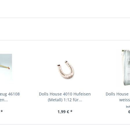
zeug 46108
Dolls House 4010 Hufeisen
Dolls House
n...
(Metall) 1:12 für...
weiss
In
 *
1,99 € *