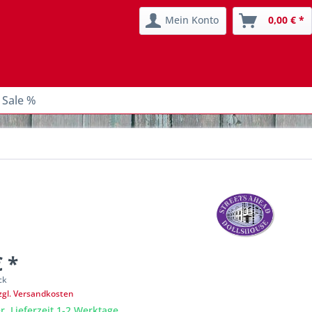
Mein Konto
0,00 € *
 Sale %
€ *
ck
zgl. Versandkosten
r, Lieferzeit 1-2 Werktage