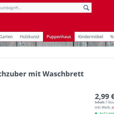
Garten
Holzkunst
Puppenhaus
Kindermöbel
%
chzuber mit Waschbrett
2,99 
Inhalt:
1 Stü
inkl. MwSt.
z
Auf Lage