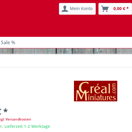
Mein Konto
0,00 € *
 Sale %
€ *
zgl. Versandkosten
r, Lieferzeit 1-2 Werktage