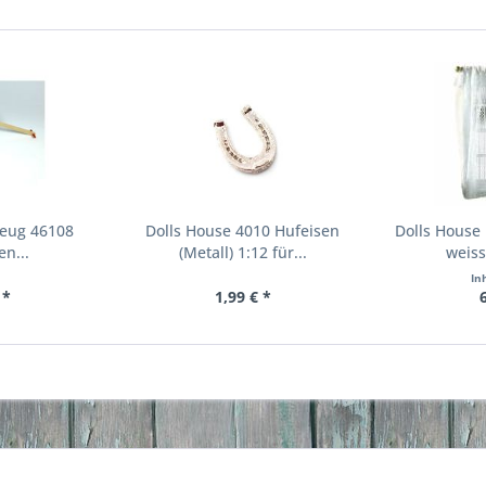
zeug 46108
Dolls House 4010 Hufeisen
Dolls House
n...
(Metall) 1:12 für...
weiss
In
 *
1,99 € *