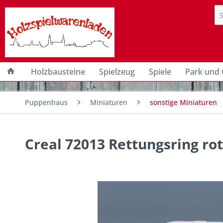
Holzbausteine
Spielzeug
Spiele
Park und 
Puppenhaus
Miniaturen
sonstige Miniaturen
Creal 72013 Rettungsring ro