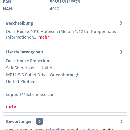
EAN:
5035189118579
HAN:
4010
Beschreibung
Dolls House 4010 Hufeisen (Metall) 1:12 für Puppenhaus
Informationen...
mehr
Herstellerangaben
Dolls House Emporium
SafeShip House - Unit A
ME11 5JS Cullet Drive, Queenborough
United Kindom
support@dollshouse.com
mehr
Bewertungen
0
Bewertungen lesen, schreiben und diskutieren...
mehr