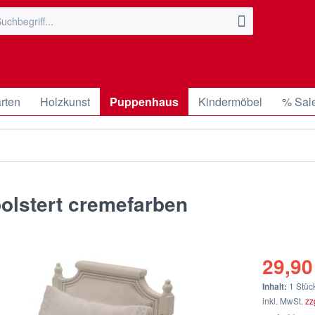
rten
Holzkunst
Puppenhaus
Kindermöbel
% Sal
polstert cremefarben
29,90
Inhalt:
1 Stüc
inkl. MwSt.
zz