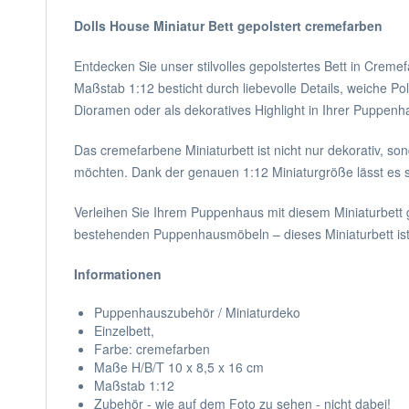
Dolls House Miniatur Bett gepolstert cremefarben
Entdecken Sie unser stilvolles gepolstertes Bett in Crem
Maßstab 1:12 besticht durch liebevolle Details, weiche P
Dioramen oder als dekoratives Highlight in Ihrer Puppe
Das cremefarbene Miniaturbett ist nicht nur dekorativ, so
möchten. Dank der genauen 1:12 Miniaturgröße lässt es 
Verleihen Sie Ihrem Puppenhaus mit diesem Miniaturbett 
bestehenden Puppenhausmöbeln – dieses Miniaturbett ist
Informationen
Puppenhauszubehör / Miniaturdeko
Einzelbett,
Farbe: cremefarben
Maße H/B/T 10 x 8,5 x 16 cm
Maßstab 1:12
Zubehör - wie auf dem Foto zu sehen - nicht dabei!