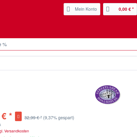
Mein Konto
0,00 € *
e %
 € *
32,99 € *
(9,37% gespart)
k
gl. Versandkosten