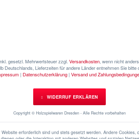
 inkl. gesetzl. Mehrwertsteuer zzgl.
Versandkosten
, wenn nicht ander
halb Deutschlands, Lieferzeiten für andere Länder entnehmen Sie bitte
mpressum
|
Datenschutzerklärung
|
Versand und Zahlungsbedingung
WIDERRUF ERKLÄREN
Copyright © Holzspielwaren Dresden - Alle Rechte vorbehalten
 Website erforderlich sind und stets gesetzt werden. Andere Cookies, 
dienen oder die Interaktion mit anderen Websites und sozialen Netzw