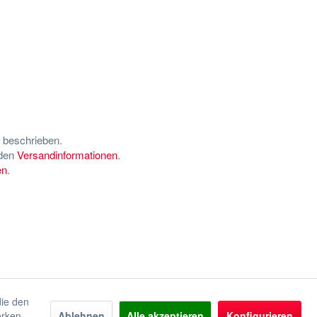
s beschrieben.
 den
Versandinformationen
.
en
.
die den
erken
Ablehnen
Alle akzeptieren
Konfigurieren