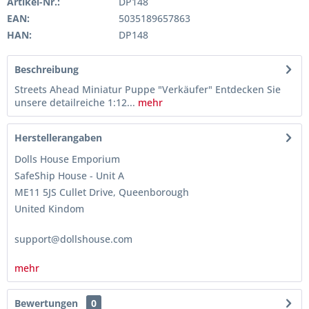
Artikel-Nr.:
DP148
EAN:
5035189657863
HAN:
DP148
Beschreibung
Streets Ahead Miniatur Puppe "Verkäufer" Entdecken Sie
unsere detailreiche 1:12...
mehr
Herstellerangaben
Dolls House Emporium
SafeShip House - Unit A
ME11 5JS Cullet Drive, Queenborough
United Kindom
support@dollshouse.com
mehr
Bewertungen
0