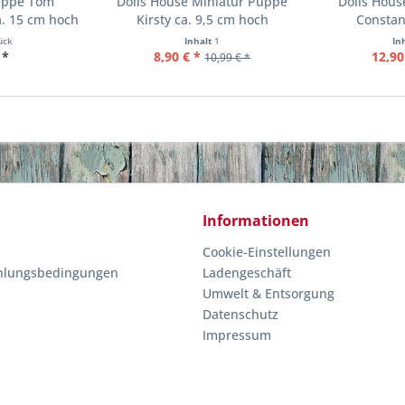
uppe Tom
Dolls House Miniatur Puppe
Dolls Hous
. 15 cm hoch
Kirsty ca. 9,5 cm hoch
Constan
ück
Inhalt
1
In
 *
8,90 € *
12,90
10,99 € *
Informationen
Cookie-Einstellungen
hlungsbedingungen
Ladengeschäft
Umwelt & Entsorgung
Datenschutz
Impressum