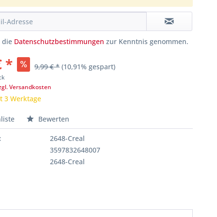
e die
Datenschutzbestimmungen
zur Kenntnis genommen.
€ *
9,99 € *
(10,91% gespart)
ck
zgl. Versandkosten
it 3 Werktage
liste
Bewerten
:
2648-Creal
3597832648007
2648-Creal