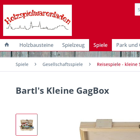
Holzbausteine
Spielzeug
Spiele
Park und 
Spiele
Gesellschaftsspiele
Reisespiele - kleine 
Bartl's Kleine GagBox