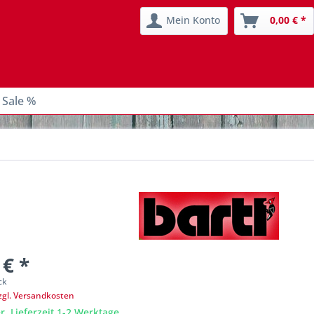
Mein Konto
0,00 € *
 Sale %
 € *
ck
zgl. Versandkosten
r, Lieferzeit 1-2 Werktage