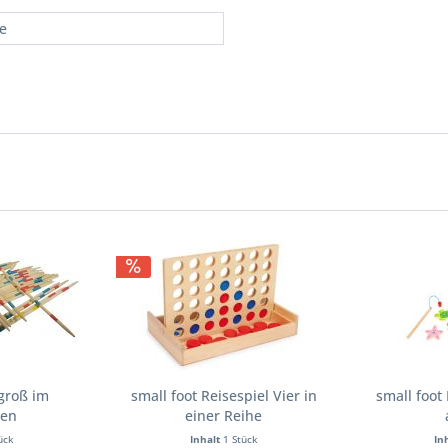
re
groß im
small foot Reisespiel Vier in
small foot
ten
einer Reihe
ück
Inhalt
1 Stück
In