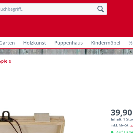
Garten
Holzkunst
Puppenhaus
Kindermöbel
%
Spiele
39,90
Inhalt:
1 Stü
inkl. MwSt.
z
Auf Lage