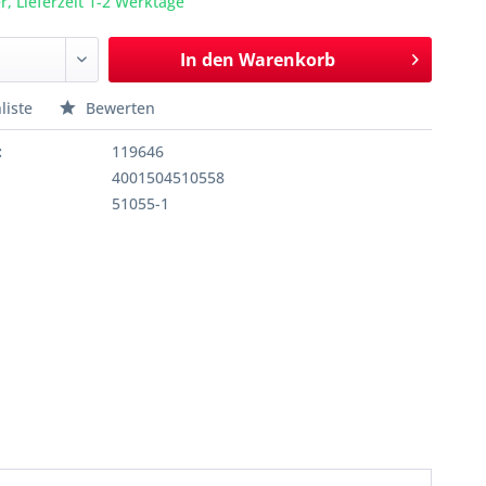
r, Lieferzeit 1-2 Werktage
In den
Warenkorb
liste
Bewerten
:
119646
4001504510558
51055-1