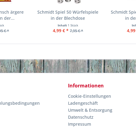
nsch ärgere
Schmidt Spiel 50 Würfelspiele
Schmidt Spie
n der...
in der Blechdose
in de
ück
Inhalt
1 Stück
In
4,99 € *
4,99
95 € *
7,95 € *
Informationen
Cookie-Einstellungen
hlungsbedingungen
Ladengeschäft
Umwelt & Entsorgung
Datenschutz
Impressum