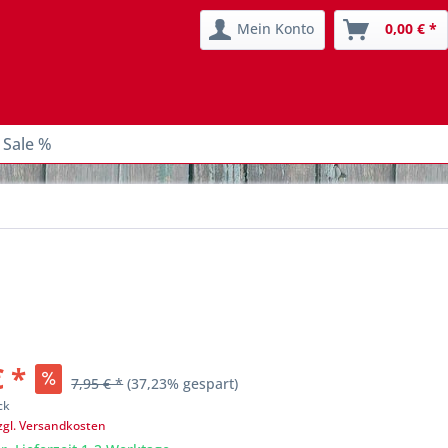
Mein Konto
0,00 € *
 Sale %
€ *
7,95 € *
(37,23% gespart)
ck
zgl. Versandkosten