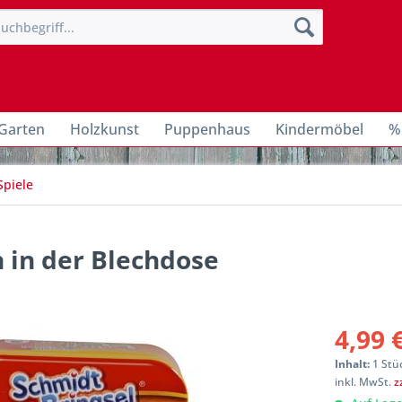
Garten
Holzkunst
Puppenhaus
Kindermöbel
%
Spiele
 in der Blechdose
4,99 
Inhalt:
1 Stü
inkl. MwSt.
z