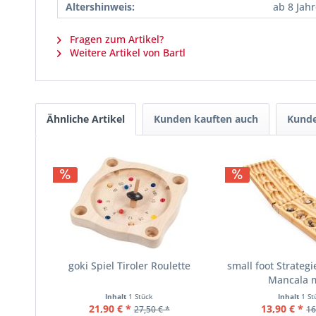
Altershinweis:
ab 8 Jah
Fragen zum Artikel?
Weitere Artikel von Bartl
Ähnliche Artikel
Kunden kauften auch
Kunde
goki Spiel Tiroler Roulette
small foot Strategi
Mancala mi
Inhalt
1 Stück
Inhalt
1 St
21,90 € *
13,90 € *
27,50 € *
16