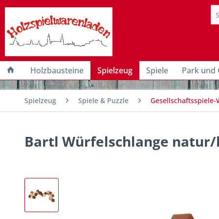
Holzbausteine
Spielzeug
Spiele
Park und 
Spielzeug
Spiele & Puzzle
Gesellschaftsspiele-
Bartl Würfelschlange natur