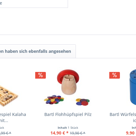
re
n haben sich ebenfalls angesehen
espiel Kalaha
Bartl Flohhüpfspiel Pilz
Bartl Würfe
t...
i
ück
Inhalt
1 Stück
In
14,90 € *
9,90 
,99 € *
19,90 € *