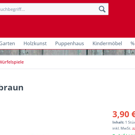
Garten
Holzkunst
Puppenhaus
Kindermöbel
%
Würfelspiele
/braun
3,90 
Inhalt:
1 Stü
inkl. MwSt.
z