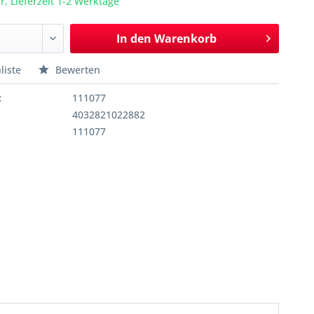
r, Lieferzeit 1-2 Werktage
In den
Warenkorb
liste
Bewerten
:
111077
4032821022882
111077