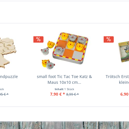
andpuzzle
small foot Tic Tac Toe Katz &
Trötsch Ers
Maus 10x10 cm...
klei
ück
Inhalt
1 Stück
7,90 € *
6,90
95 € *
8,99 € *