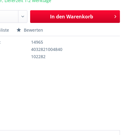
r, Lieferzeit 1-2 Werktage
In den
Warenkorb
liste
Bewerten
:
14965
4032821004840
102282