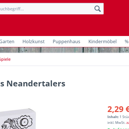
Garten
Holzkunst
Puppenhaus
Kindermöbel
%
Spiele
es Neandertalers
2,29 
Inhalt:
1 Stü
inkl. MwSt.
z