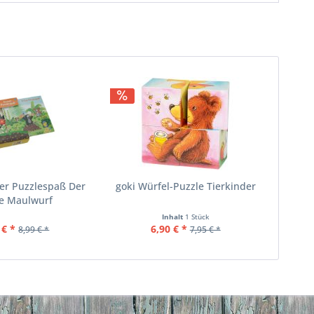
ter Puzzlespaß Der
goki Würfel-Puzzle Tierkinder
ne Maulwurf
Inhalt
1 Stück
 € *
6,90 € *
8,99 € *
7,95 € *