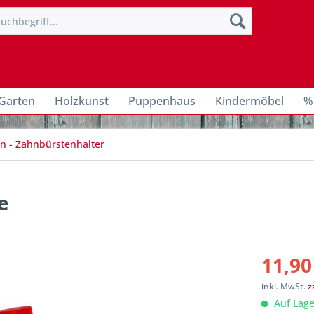
Garten
Holzkunst
Puppenhaus
Kindermöbel
%
n - Zahnbürstenhalter
e
11,90
inkl. MwSt.
z
Auf Lage