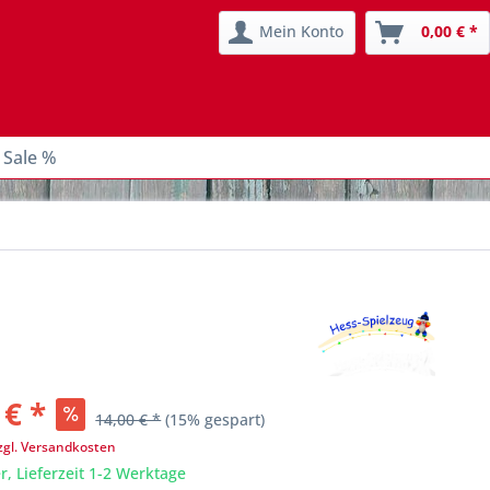
Mein Konto
0,00 € *
 Sale %
 € *
14,00 € *
(15% gespart)
zgl. Versandkosten
r, Lieferzeit 1-2 Werktage