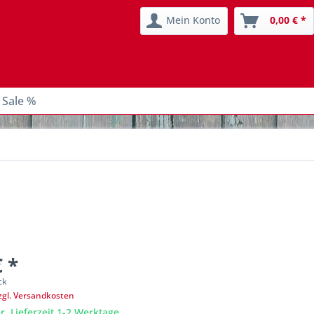
Mein Konto
0,00 € *
 Sale %
€ *
ck
zgl. Versandkosten
r, Lieferzeit 1-2 Werktage