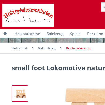
Holzbausteine
Spielzeug
Spiele
Park und 
Holzkunst
Geburtstag
Buchstabenzug
small foot Lokomotive natur