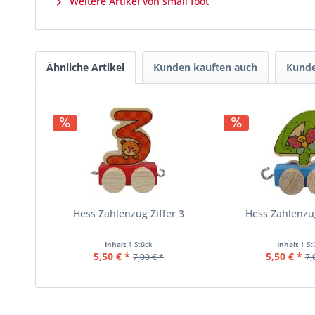
Weitere Artikel von small foot
Ähnliche Artikel
Kunden kauften auch
Kunde
Hess Zahlenzug Ziffer 3
Hess Zahlenzug
Inhalt
1 Stück
Inhalt
1 St
5,50 € *
5,50 € *
7,00 € *
7,