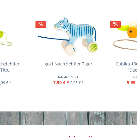
hziehtier
goki Nachziehtier Tiger
Cubika 13
Tito...
"Dac
Inhalt
1 Stück
In
7,90 € *
9,99 
,99 € *
9,95 € *