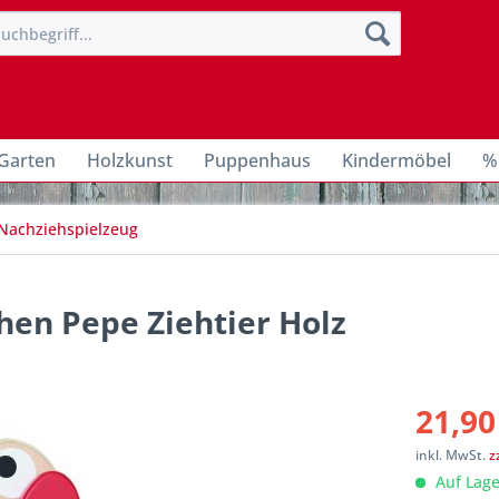
Garten
Holzkunst
Puppenhaus
Kindermöbel
%
 Nachziehspielzeug
en Pepe Ziehtier Holz
21,90
inkl. MwSt.
z
Auf Lage