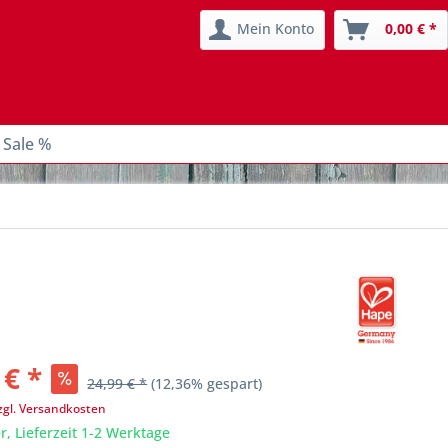
Mein Konto
0,00 € *
 Sale %
 € *
24,99 € *
(12,36% gespart)
zgl. Versandkosten
r, Lieferzeit 1-2 Werktage