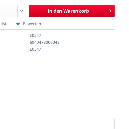
In den
Warenkorb
liste
Bewerten
:
E0347
6943478006348
E0347