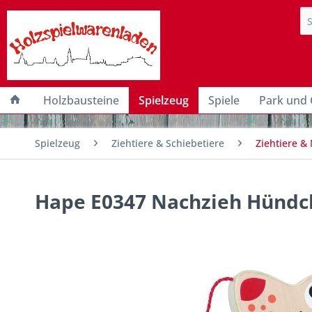
Holzbausteine
Spielzeug
Spiele
Park und 
Spielzeug
Ziehtiere & Schiebetiere
Ziehtiere &
Hape E0347 Nachzieh Hündch