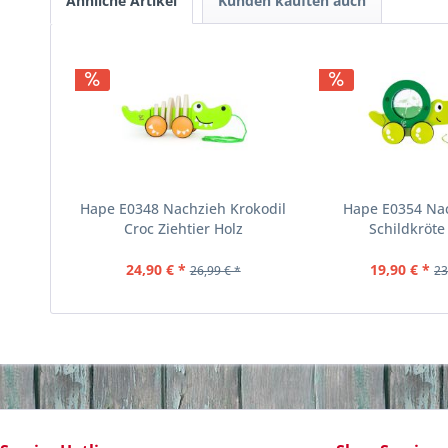
Ähnliche Artikel
Kunden kauften auch
Hape E0348 Nachzieh Krokodil
Hape E0354 Nac
Croc Ziehtier Holz
Schildkröte 
24,90 € *
19,90 € *
26,99 € *
23