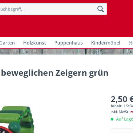
Garten
Holzkunst
Puppenhaus
Kindermöbel
%
beweglichen Zeigern grün
2,50 
Inhalt:
1 Stü
inkl. MwSt.
z
Auf Lage