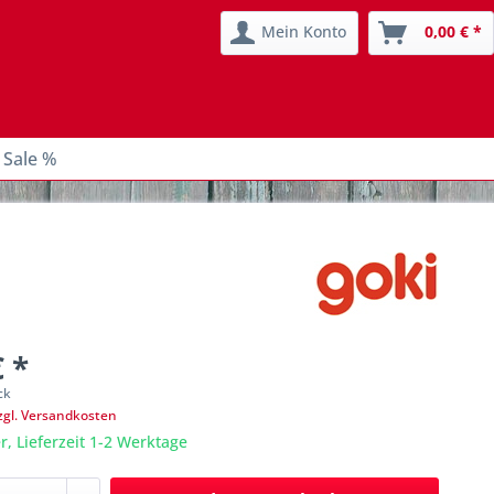
Mein Konto
0,00 € *
 Sale %
€ *
ck
zgl. Versandkosten
r, Lieferzeit 1-2 Werktage