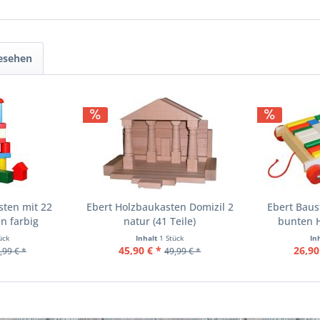
gesehen
sten mit 22
Ebert Holzbaukasten Domizil 2
Ebert Baus
n farbig
natur (41 Teile)
bunten 
ück
Inhalt
1 Stück
In
45,90 € *
26,90
,99 € *
49,99 € *