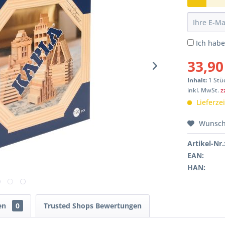
Ich hab
33,90
Inhalt:
1 Stü
inkl. MwSt.
z
Lieferze
Wunsch
Artikel-Nr.
EAN:
HAN:
en
0
Trusted Shops Bewertungen