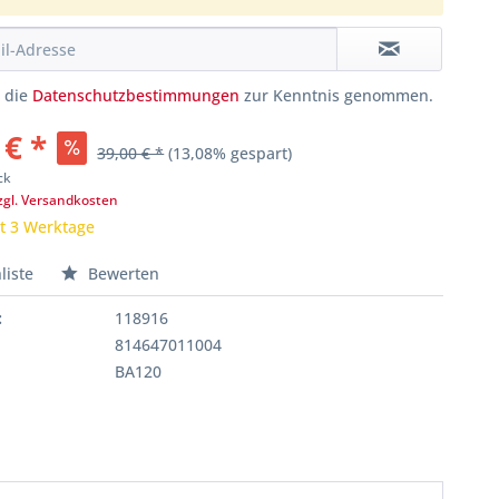
e die
Datenschutzbestimmungen
zur Kenntnis genommen.
 € *
39,00 € *
(13,08% gespart)
ck
zgl. Versandkosten
it 3 Werktage
liste
Bewerten
:
118916
814647011004
BA120