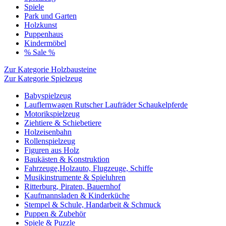
Spiele
Park und Garten
Holzkunst
Puppenhaus
Kindermöbel
% Sale %
Zur Kategorie Holzbausteine
Zur Kategorie Spielzeug
Babyspielzeug
Lauflernwagen Rutscher Laufräder Schaukelpferde
Motorikspielzeug
Ziehtiere & Schiebetiere
Holzeisenbahn
Rollenspielzeug
Figuren aus Holz
Baukästen & Konstruktion
Fahrzeuge,Holzauto, Flugzeuge, Schiffe
Musikinstrumente & Spieluhren
Ritterburg, Piraten, Bauernhof
Kaufmannsladen & Kinderküche
Stempel & Schule, Handarbeit & Schmuck
Puppen & Zubehör
Spiele & Puzzle