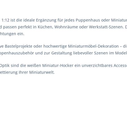
b 1:12 ist die ideale Ergänzung für jedes Puppenhaus oder Miniatu
d passen perfekt in Küchen, Wohnräume oder Werkstatt-Szenen. Dan
chtungen ein.
e Bastelprojekte oder hochwertige Miniaturmöbel-Dekoration – dies
Puppenhauszubehör und zur Gestaltung liebevoller Szenen im Model
ptik sind die weißen Miniatur-Hocker ein unverzichtbares Accessoir
ettierung Ihrer Miniaturwelt.