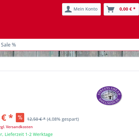
Mein Konto
0,00 € *
 Sale %
 € *
12,50 € *
(4,08% gespart)
zgl. Versandkosten
r, Lieferzeit 1-2 Werktage