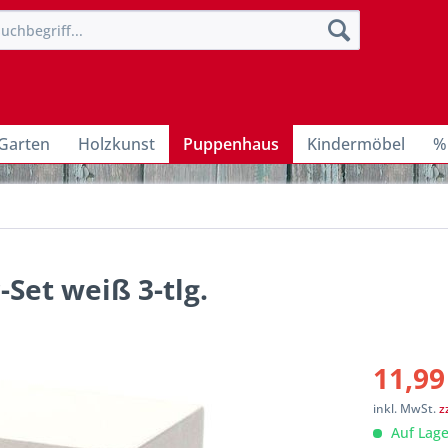
Garten
Holzkunst
Puppenhaus
Kindermöbel
%
Set weiß 3-tlg.
11,99
inkl. MwSt.
z
Auf Lage