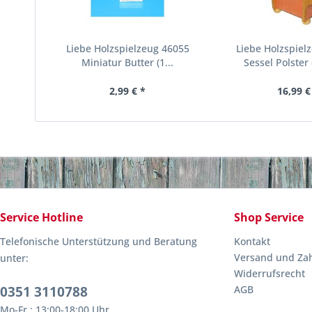
Liebe Holzspielzeug 46055
Liebe Holzspiel
Miniatur Butter (1...
Sessel Polster 
2,99 € *
16,99 €
Service Hotline
Shop Service
Telefonische Unterstützung und Beratung
Kontakt
Versand und Za
unter:
Widerrufsrecht
0351 3110788
AGB
Mo-Fr.: 13:00-18:00 Uhr