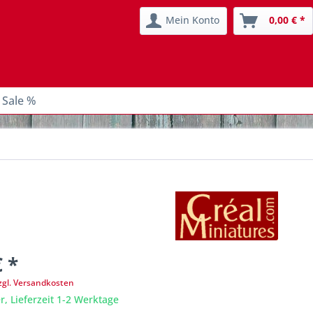
Mein Konto
0,00 € *
 Sale %
€ *
zgl. Versandkosten
r, Lieferzeit 1-2 Werktage