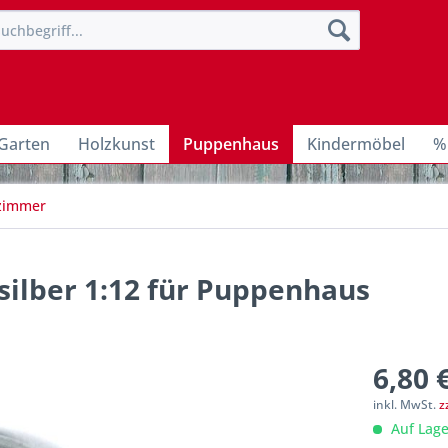
Garten
Holzkunst
Puppenhaus
Kindermöbel
%
zimmer
silber 1:12 für Puppenhaus
6,80 
inkl. MwSt.
z
Auf Lage