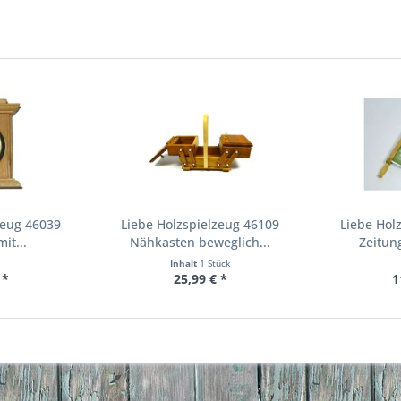
zeug 46039
Liebe Holzspielzeug 46109
Liebe Hol
it...
Nähkasten beweglich...
Zeitun
Inhalt
1 Stück
 *
25,99 € *
1