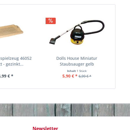
zspielzeug 46052
Dolls House Miniatur
t - gezinkt...
Staubsauger gelb
Inhalt
1 Stück
4,99 € *
5,90 € *
6,99 € *
Newsletter