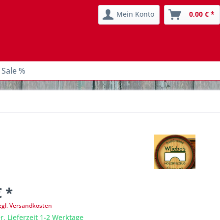
Mein Konto
0,00 € *
 Sale %
€ *
zgl. Versandkosten
r, Lieferzeit 1-2 Werktage