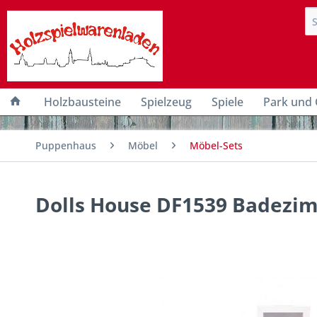
Holzbausteine
Spielzeug
Spiele
Park und 
Puppenhaus
Möbel
Möbel-Sets
Dolls House DF1539 Badezimm