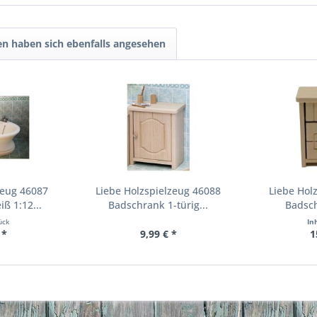
n haben sich ebenfalls angesehen
zeug 46087
Liebe Holzspielzeug 46088
Liebe Hol
ß 1:12...
Badschrank 1-türig...
Badsch
ück
In
 *
9,99 € *
1