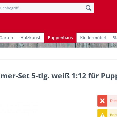
Garten
Holzkunst
Puppenhaus
Kindermöbel
%
er-Set 5-tlg. weiß 1:12 für Pu
Dies
Bena