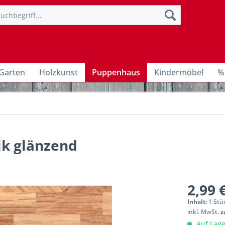
Garten
Holzkunst
Puppenhaus
Kindermöbel
%
ik glänzend
2,99 
Inhalt:
1 Stü
inkl. MwSt.
z
Auf Lage