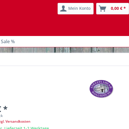
Mein Konto
0,00 € *
 Sale %
€ *
ck
zgl. Versandkosten
r, Lieferzeit 1-2 Werktage