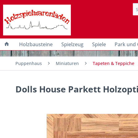
Holzbausteine
Spielzeug
Spiele
Park und 
Puppenhaus
Miniaturen
Tapeten & Teppiche
Dolls House Parkett Holzopt