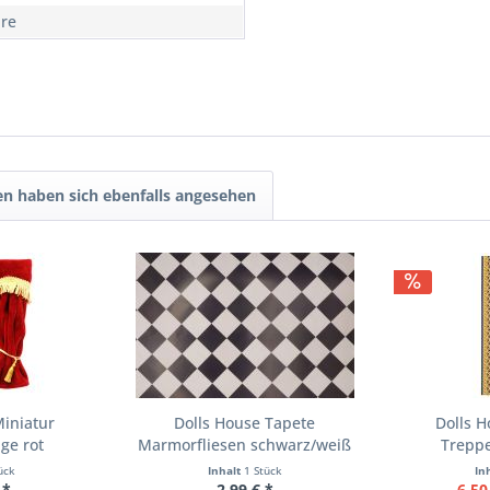
hre
n haben sich ebenfalls angesehen
Miniatur
Dolls House Tapete
Dolls H
ge rot
Marmorfliesen schwarz/weiß
Treppe
ück
Inhalt
1 Stück
In
 *
2,99 € *
6,50