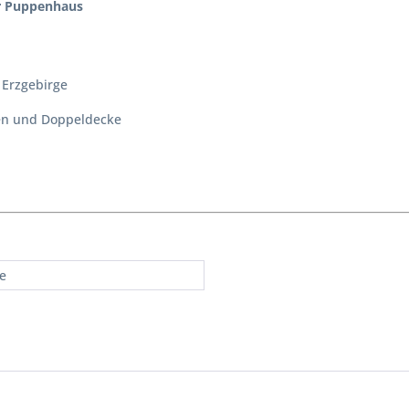
ür Puppenhaus
Erzgebirge
sen und Doppeldecke
re