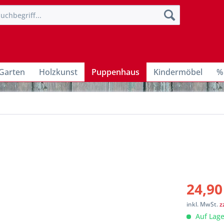
Garten
Holzkunst
Puppenhaus
Kindermöbel
%
24,90
inkl. MwSt.
z
Auf Lage