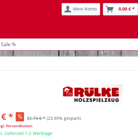
Mein Konto
0,00 € *
 Sale %
 € *
32,74 € *
(23,95% gespart)
zgl. Versandkosten
r, Lieferzeit 1-2 Werktage