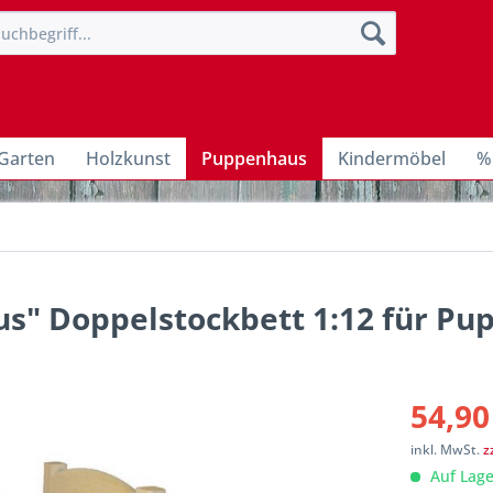
Garten
Holzkunst
Puppenhaus
Kindermöbel
%
ius" Doppelstockbett 1:12 für P
54,90
inkl. MwSt.
z
Auf Lage