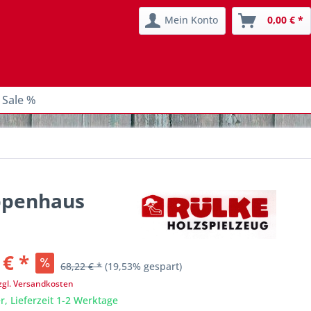
Mein Konto
0,00 € *
 Sale %
uppenhaus
 € *
68,22 € *
(19,53% gespart)
zgl. Versandkosten
r, Lieferzeit 1-2 Werktage