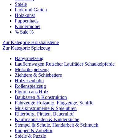
Spiele
Park und Garten
Holzkunst
Puppenhaus
Kindermöbel
% Sale %
Zur Kategorie Holzbausteine
Zur Kategorie Spielzeug
Babyspielzeug
Lauflernwagen Rutscher Laufräder Schaukelpferde
Motorikspielzeug
Ziehtiere & Schiebetiere
Holzeisenbahn
Rollenspielzeug
Figuren aus Holz
Baukästen & Konstruktion
Fahrzeuge,Holzauto, Flugzeuge, Schiffe
Musikinstrumente & Spieluhren
Ritterburg, Piraten, Bauernhof
Kaufmannsladen & Kinderküche
Stempel & Schule, Handarbeit & Schmuck
Puppen & Zubehör
Spiele & Puzzle