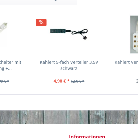
chalter mit
Kahlert 5-fach Verteiler 3,5V
Kahlert Ver
g +...
schwarz
4,90 € *
99 € *
6,50 € *
Informationen