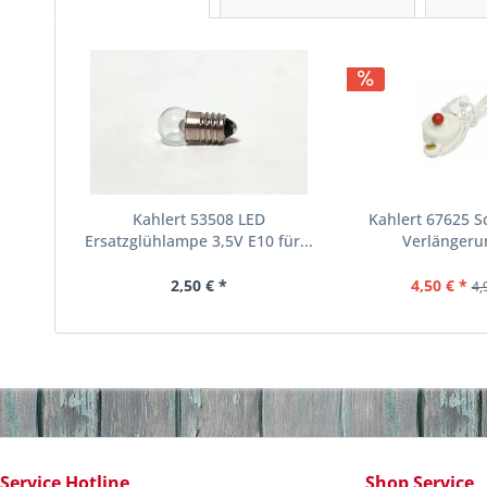
Kahlert 53508 LED
Kahlert 67625 S
Ersatzglühlampe 3,5V E10 für...
Verlängerun
2,50 € *
4,50 € *
4,
Service Hotline
Shop Service