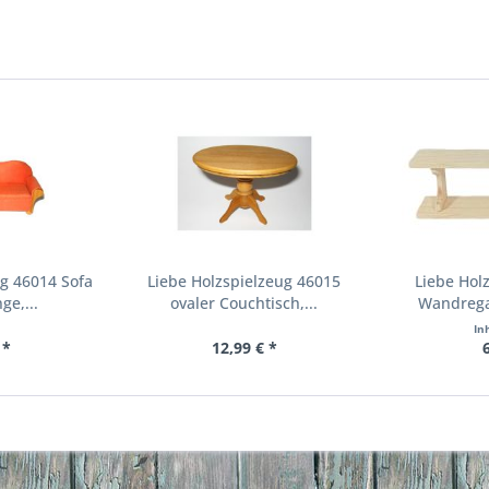
ug 46014 Sofa
Liebe Holzspielzeug 46015
Liebe Hol
ge,...
ovaler Couchtisch,...
Wandregal
In
 *
12,99 € *