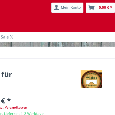
Mein Konto
0,00 € *
 Sale %
 für
 € *
zgl. Versandkosten
r, Lieferzeit 1-2 Werktage