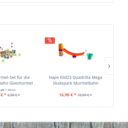
mel-Set für die
Hape E6023 Quadrilla Mega
H
-Bahn Glasmurmel
Skatepark Murmelbahn
Cliff
halt
1 Meter
 € *
16,90 € *
6,50 € *
19,99 € *