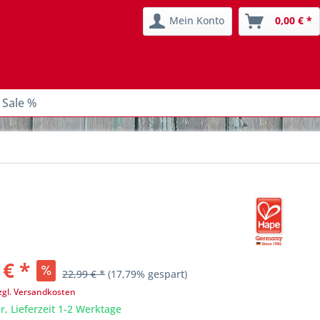
Mein Konto
0,00 € *
 Sale %
 € *
22,99 € *
(17,79% gespart)
zgl. Versandkosten
r, Lieferzeit 1-2 Werktage