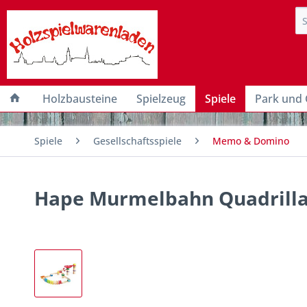
Holzbausteine
Spielzeug
Spiele
Park und 
Spiele
Gesellschaftsspiele
Memo & Domino
Hape Murmelbahn Quadrill