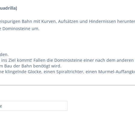
adrilla]
 zweispurigen Bahn mit Kurven, Aufsätzen und Hindernissen herunte
le Dominosteine um.
den.
er ins Ziel kommt! Fallen die Dominosteine einer nach dem andere
m Bau der Bahn benötigt wird.
 klingelnde Glocke, einen Spiraltrichter, einen Murmel-Auffangk
re