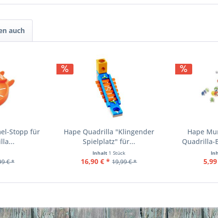
en auch
l-Stopp für
Hape Quadrilla "Klingender
Hape Mur
la...
Spielplatz" für...
Quadrilla
Inhalt
1 Stück
In
16,90 € *
5,99
99 € *
19,99 € *