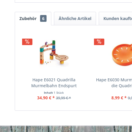
Zubehör
6
Ähnliche Artikel
Kunden kauft
Hape E6021 Quadrilla
Hape E6030 Murme
Murmelbahn Endspurt
die Quadril
Inhalt
1 Stück
34,90 € *
8,99 € *
39,99 € *
9,