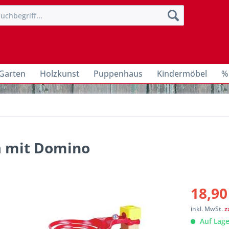
Garten
Holzkunst
Puppenhaus
Kindermöbel
%
a mit Domino
18,90
inkl. MwSt.
z
Auf Lage