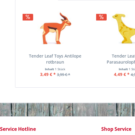
Tender Leaf Toys Antilope
Tender Lea
rotbraun
Parasaurolop
Inhalt
1 Stück
Inhalt
1 St
3,49 € *
4,49 € *
3,99 € *
4,
Service Hotline
Shop Service