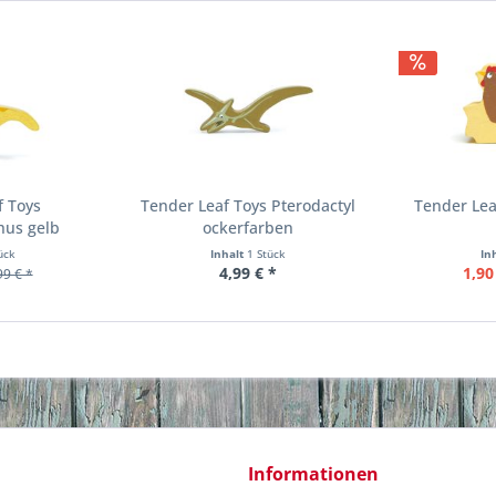
f Toys
Tender Leaf Toys Pterodactyl
Tender Lea
hus gelb
ockerfarben
ück
Inhalt
1 Stück
In
4,99 € *
1,90
99 € *
Informationen