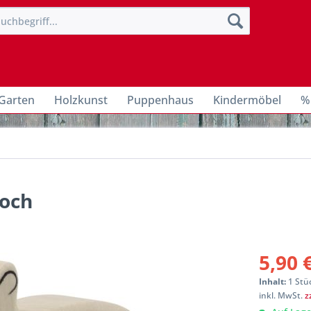
Garten
Holzkunst
Puppenhaus
Kindermöbel
%
hoch
5,90 
Inhalt:
1 Stü
inkl. MwSt.
z