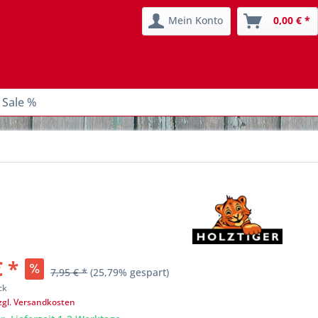
Mein Konto
0,00 € *
 Sale %
€ *
7,95 € *
(25,79% gespart)
ck
zgl. Versandkosten