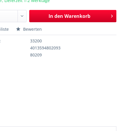
r, Lieferzeit 1-2 Werktage
In den
Warenkorb
liste
Bewerten
:
33200
4013594802093
80209