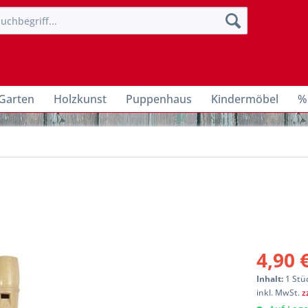
Garten
Holzkunst
Puppenhaus
Kindermöbel
%
4,90 
Inhalt:
1 Stü
inkl. MwSt.
z