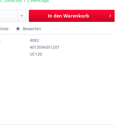
r, Lieferzeit 1-2 Werktage
In den
Warenkorb
liste
Bewerten
:
4082
4013594351201
UC120