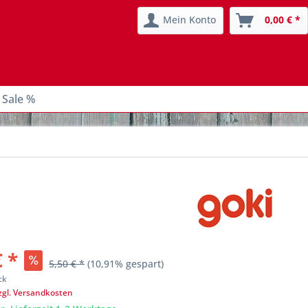
Mein Konto
0,00 € *
 Sale %
€ *
5,50 € *
(10,91% gespart)
ck
zgl. Versandkosten