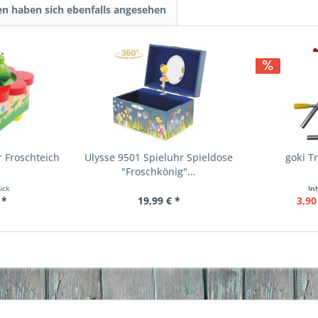
n haben sich ebenfalls angesehen
r Froschteich
Ulysse 9501 Spieluhr Spieldose
goki T
"Froschkönig"...
ück
In
 *
19,99 € *
3,90