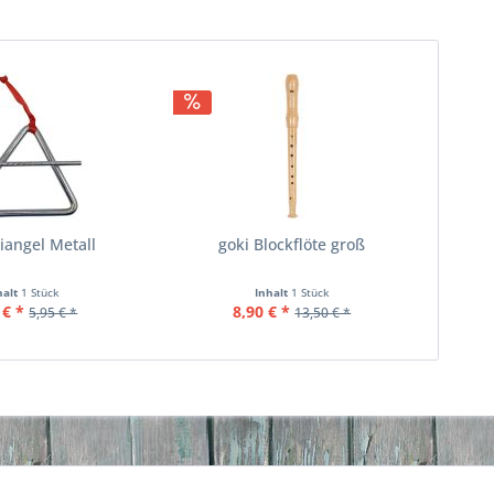
riangel Metall
goki Blockflöte groß
halt
1 Stück
Inhalt
1 Stück
 € *
8,90 € *
5,95 € *
13,50 € *