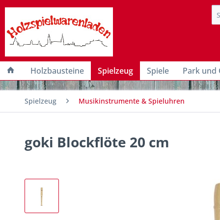
Holzbausteine
Spielzeug
Spiele
Park und 
Spielzeug
Musikinstrumente & Spieluhren
goki Blockflöte 20 cm