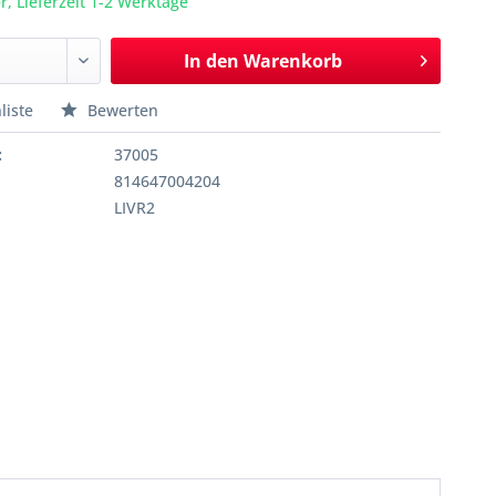
r, Lieferzeit 1-2 Werktage
In den
Warenkorb
liste
Bewerten
:
37005
814647004204
LIVR2