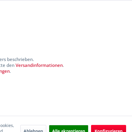
ers beschrieben.
itte den
Versandinformationen
.
ungen
.
ookies,
Ablehnen
Alle akzeptieren
Konfigurieren
nd