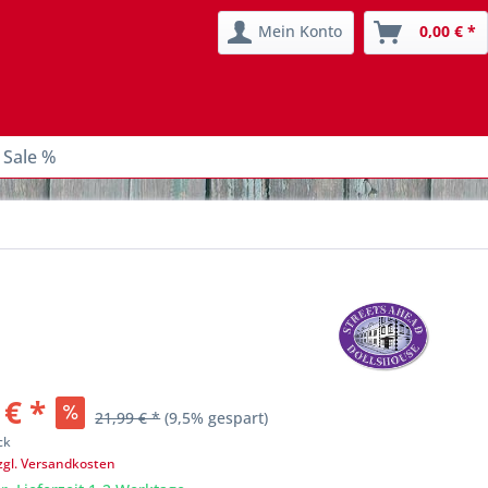
Mein Konto
0,00 € *
 Sale %
 € *
21,99 € *
(9,5% gespart)
ck
zgl. Versandkosten