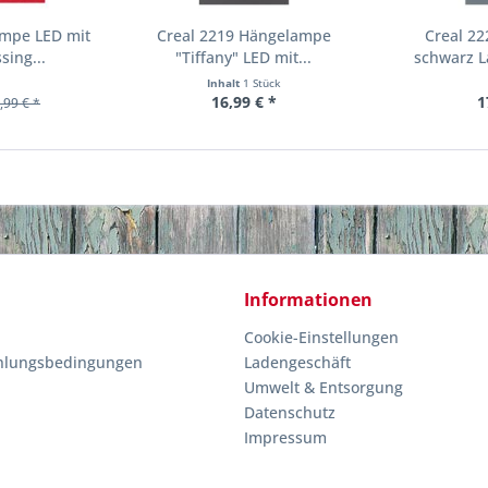
ampe LED mit
Creal 2219 Hängelampe
Creal 2
sing...
"Tiffany" LED mit...
schwarz La
Inhalt
1 Stück
16,99 € *
1
,99 € *
Informationen
Cookie-Einstellungen
hlungsbedingungen
Ladengeschäft
Umwelt & Entsorgung
Datenschutz
Impressum