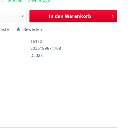
r, Lieferzeit 1-2 Werktage
In den
Warenkorb
liste
Bewerten
:
16110
5035189671708
DE328