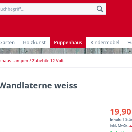
Garten
Holzkunst
Puppenhaus
Kindermöbel
%
haus Lampen / Zubehör 12 Volt
 Wandlaterne weiss
19,90
Inhalt:
1 Stü
inkl. MwSt.
z