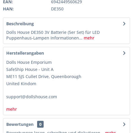
EAN:
6942449560629
HAN:
DE350
Beschreibung
Dolls House DE350 3V Batterie (5er Set) für LED
Puppenhaus-Lampen Informationen...
mehr
Herstellerangaben
Dolls House Emporium
SafeShip House - Unit A
ME11 5JS Cullet Drive, Queenborough
United Kindom
support@dollshouse.com
mehr
Bewertungen
0
Bewertungen lesen, schreiben und diskutieren...
mehr