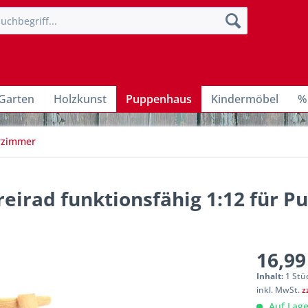
Garten
Holzkunst
Puppenhaus
Kindermöbel
%
erzimmer
reirad funktionsfähig 1:12 für 
16,99
Inhalt:
1 Stü
inkl. MwSt.
z
Auf Lage