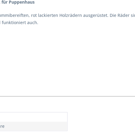
2 für Puppenhaus
ummibereiften, rot lackierten Holzrädern ausgerüstet. Die Räder si
l funktioniert auch.
hre