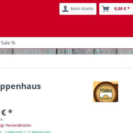
Mein Konto
0,00 € *
 Sale %
Puppenhaus
 € *
ck
zgl. Versandkosten
r, Lieferzeit 1-2 Werktage