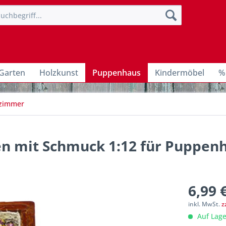
Garten
Holzkunst
Puppenhaus
Kindermöbel
%
fzimmer
n mit Schmuck 1:12 für Puppen
6,99 
inkl. MwSt.
z
Auf Lage