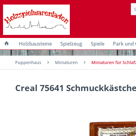
Holzbausteine
Spielzeug
Spiele
Park und 
Puppenhaus
Miniaturen
Miniaturen für Schla
Creal 75641 Schmuckkästche