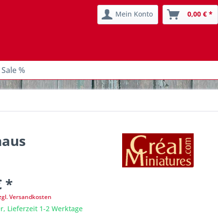
Mein Konto
0,00 € *
 Sale %
haus
€ *
zgl. Versandkosten
r, Lieferzeit 1-2 Werktage