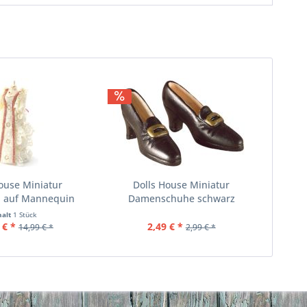
ouse Miniatur
Dolls House Miniatur
d auf Mannequin
Damenschuhe schwarz
halt
1 Stück
 € *
2,49 € *
14,99 € *
2,99 € *