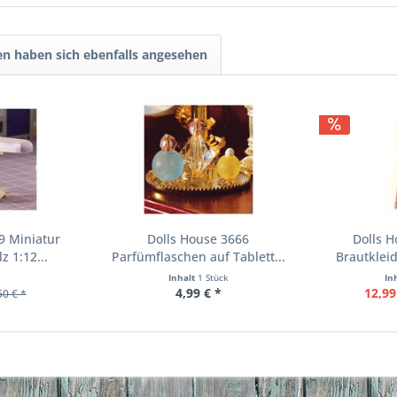
n haben sich ebenfalls angesehen
9 Miniatur
Dolls House 3666
Dolls H
z 1:12...
Parfümflaschen auf Tablett...
Brautklei
Inhalt
1 Stück
In
4,99 € *
12,99
50 € *