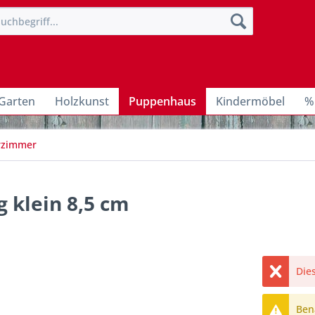
Garten
Holzkunst
Puppenhaus
Kindermöbel
%
erzimmer
 klein 8,5 cm
Dies
Bena