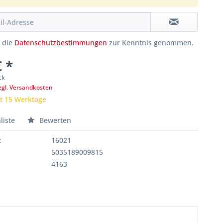
e die
Datenschutzbestimmungen
zur Kenntnis genommen.
€ *
ck
zgl. Versandkosten
it 15 Werktage
liste
Bewerten
:
16021
5035189009815
4163