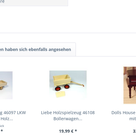
hre
n haben sich ebenfalls angesehen
ug 46097 LKW
Liebe Holzspielzeug 46108
Dolls House
Holz...
Bollerwagen...
mit
ück
 *
19,99 € *
3