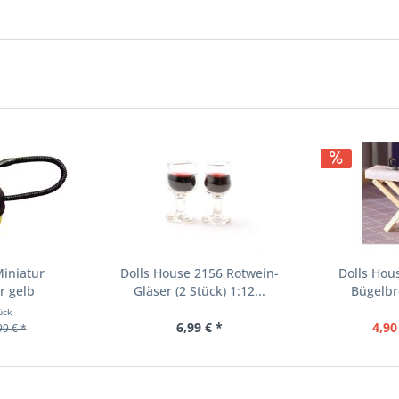
Miniatur
Dolls House 2156 Rotwein-
Dolls Hou
r gelb
Gläser (2 Stück) 1:12...
Bügelbre
ück
6,99 € *
4,90
99 € *