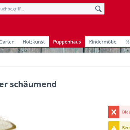
Garten
Holzkunst
Puppenhaus
Kindermöbel
%
Bier schäumend
Dies
Bena