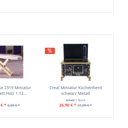
se 2319 Miniatur
Creal Miniatur Küchenherd
tt Holz 1:12...
schwarz Metall
Inhalt
1 Stück
 € *
26,90 € *
6,50 € *
31,99 € *