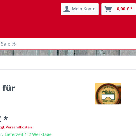
Mein Konto
0,00 € *
 Sale %
 für
€ *
zgl. Versandkosten
r, Lieferzeit 1-2 Werktage