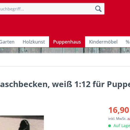
Garten
Holzkunst
Puppenhaus
Kindermöbel
%
Waschbecken, weiß 1:12 für Pup
16,90
inkl. MwSt.
z
Auf Lage