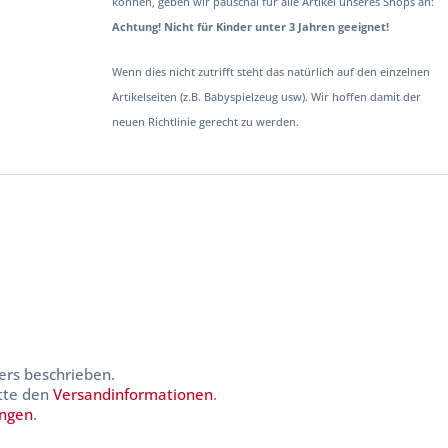
können, geben wir pauschal für alle Artikel unseres Shops an:
Achtung! Nicht für Kinder unter 3 Jahren geeignet!
Wenn dies nicht zutrifft steht das natürlich auf den einzelnen
Artikelseiten (z.B. Babyspielzeug usw). Wir hoffen damit der
neuen Richtlinie gerecht zu werden.
ers beschrieben.
itte den
Versandinformationen
.
ungen
.