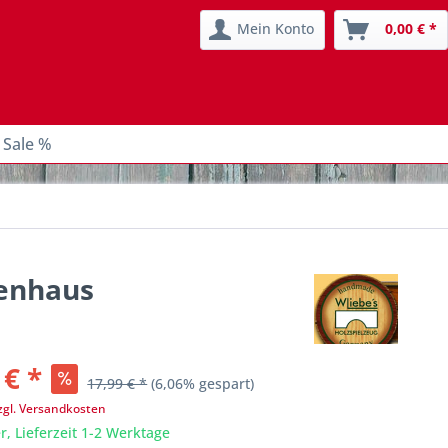
Mein Konto
0,00 € *
 Sale %
penhaus
 € *
17,99 € *
(6,06% gespart)
zgl. Versandkosten
r, Lieferzeit 1-2 Werktage